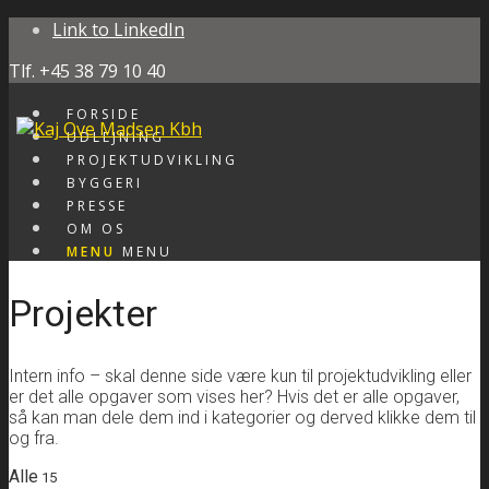
Link to LinkedIn
Tlf. +45 38 79 10 40
FORSIDE
UDLEJNING
PROJEKTUDVIKLING
BYGGERI
PRESSE
OM OS
MENU
MENU
Projekter
Intern info – skal denne side være kun til projektudvikling eller
er det alle opgaver som vises her? Hvis det er alle opgaver,
så kan man dele dem ind i kategorier og derved klikke dem til
og fra.
Alle
15