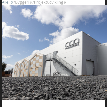
Alle
/
Byggeri
/
Projektudvikling
15
6
9