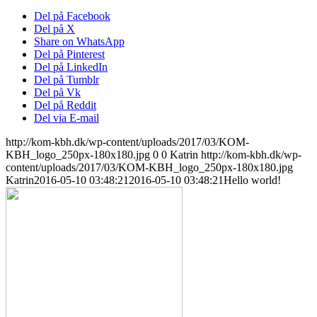
Del på Facebook
Del på X
Share on WhatsApp
Del på Pinterest
Del på LinkedIn
Del på Tumblr
Del på Vk
Del på Reddit
Del via E-mail
http://kom-kbh.dk/wp-content/uploads/2017/03/KOM-
KBH_logo_250px-180x180.jpg
0
0
Katrin
http://kom-kbh.dk/wp-
content/uploads/2017/03/KOM-KBH_logo_250px-180x180.jpg
Katrin
2016-05-10 03:48:21
2016-05-10 03:48:21
Hello world!